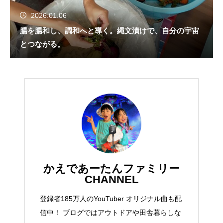
2026.01.06
腸を腸和し、調和へと導く。縄文漬けで、自分の宇宙
とつながる。
かえであーたんファミリー
CHANNEL
登録者185万人のYouTuber オリジナル曲も配
信中！ ブログではアウトドアや田舎暮らしな