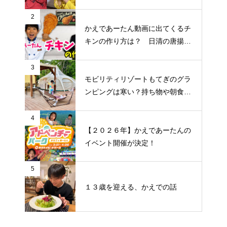
2
かえであーたん動画に出てくるチ
キンの作り方は？ 日清の唐揚げ
粉「からあげ太閤」じゃないと作
れません
3
モビリティリゾートもてぎのグラ
ンピングは寒い？持ち物や朝食
は？かえであーたんのレジャー記
録♪
4
【２０２６年】かえであーたんの
イベント開催が決定！
5
１３歳を迎える、かえでの話