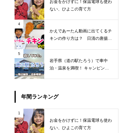
お金をかけずに！保温電球も使わ
ない、ひよこの育て方
4
かえであーたん動画に出てくるチ
キンの作り方は？ 日清の唐揚げ
粉「からあげ太閤」じゃないと作
れません
5
岩手県（道の駅たろう）で車中
泊・温泉を満喫！ キャンピング
カー旅してみた〜2021〜
年間ランキング
1
お金をかけずに！保温電球も使わ
ない、ひよこの育て方