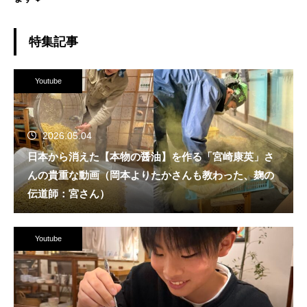
特集記事
Youtube
2026.05.04
日本から消えた【本物の醤油】を作る「宮崎康英」さ
んの貴重な動画（岡本よりたかさんも教わった、麹の
伝道師：宮さん）
Youtube