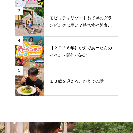
粉「からあげ太閤」じゃないと作
れません
3
モビリティリゾートもてぎのグラ
ンピングは寒い？持ち物や朝食
は？かえであーたんのレジャー記
録♪
4
【２０２６年】かえであーたんの
イベント開催が決定！
5
１３歳を迎える、かえでの話