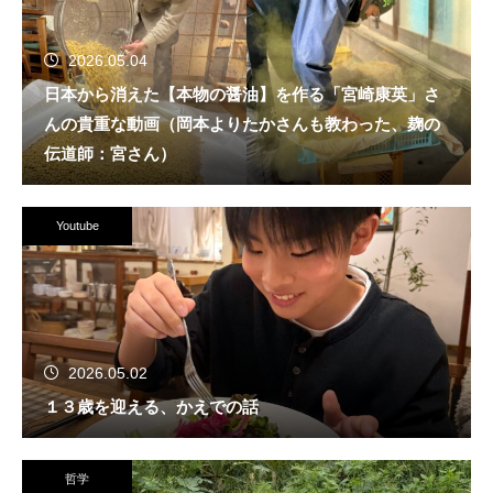
2026.05.04
日本から消えた【本物の醤油】を作る「宮崎康英」さ
んの貴重な動画（岡本よりたかさんも教わった、麹の
伝道師：宮さん）
Youtube
2026.05.02
１３歳を迎える、かえでの話
哲学