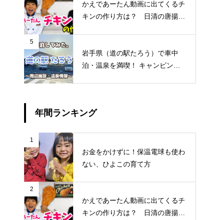
かえであーたん動画に出てくるチ
キンの作り方は？ 日清の唐揚げ
粉「からあげ太閤」じゃないと作
れません
5
岩手県（道の駅たろう）で車中
泊・温泉を満喫！ キャンピング
カー旅してみた〜2021〜
年間ランキング
1
お金をかけずに！保温電球も使わ
ない、ひよこの育て方
2
かえであーたん動画に出てくるチ
キンの作り方は？ 日清の唐揚げ